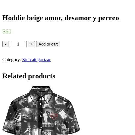
Hoddie beige amor, desamor y perreo
$
60
Hoddie
Add to cart
beige
amor,
desamor
Category:
Sin categorizar
y
perreo
Related products
quantity