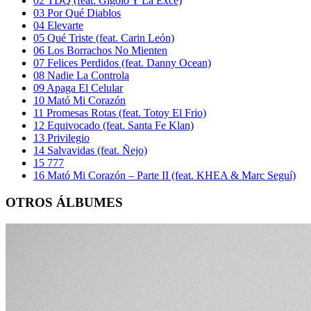
02
TDQ (feat. Gigolo Y La Exce)
03
Por Qué Diablos
04
Elevarte
05
Qué Triste (feat. Carin León)
06
Los Borrachos No Mienten
07
Felices Perdidos (feat. Danny Ocean)
08
Nadie La Controla
09
Apaga El Celular
10
Mató Mi Corazón
11
Promesas Rotas (feat. Totoy El Frio)
12
Equivocado (feat. Santa Fe Klan)
13
Privilegio
14
Salvavidas (feat. Ñejo)
15
777
16
Mató Mi Corazón – Parte II (feat. KHEA & Marc Seguí)
OTROS ÁLBUMES