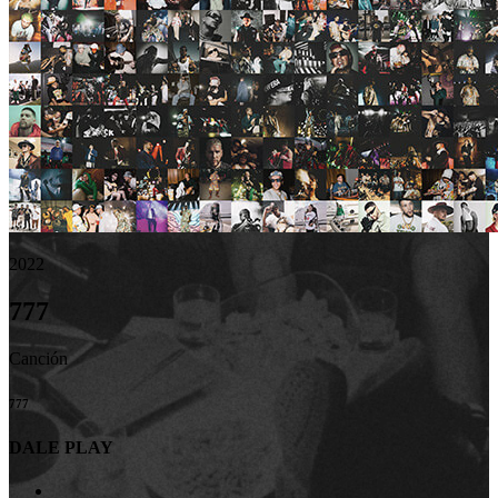
2022
777
Canción
777
DALE PLAY