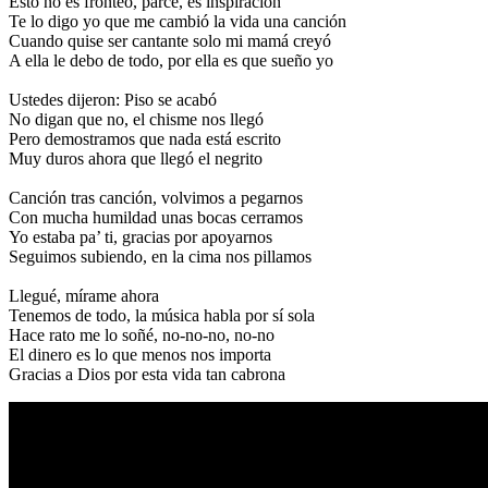
Esto no es fronteo, parce, es inspiración
Te lo digo yo que me cambió la vida una canción
Cuando quise ser cantante solo mi mamá creyó
A ella le debo de todo, por ella es que sueño yo
Ustedes dijeron: Piso se acabó
No digan que no, el chisme nos llegó
Pero demostramos que nada está escrito
Muy duros ahora que llegó el negrito
Canción tras canción, volvimos a pegarnos
Con mucha humildad unas bocas cerramos
Yo estaba pa’ ti, gracias por apoyarnos
Seguimos subiendo, en la cima nos pillamos
Llegué, mírame ahora
Tenemos de todo, la música habla por sí sola
Hace rato me lo soñé, no-no-no, no-no
El dinero es lo que menos nos importa
Gracias a Dios por esta vida tan cabrona