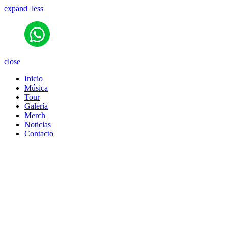
expand_less
close
Inicio
Música
Tour
Galería
Merch
Noticias
Contacto