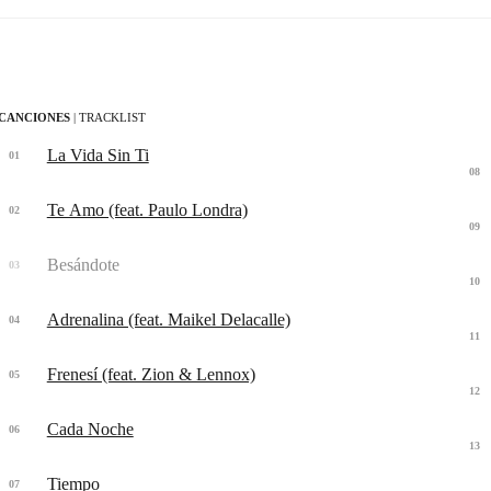
CANCIONES
| TRACKLIST
La Vida Sin Ti
01
08
Te Amo (feat. Paulo Londra)
02
09
Besándote
03
10
Adrenalina (feat. Maikel Delacalle)
04
11
Frenesí (feat. Zion & Lennox)
05
12
Cada Noche
06
13
Tiempo
07