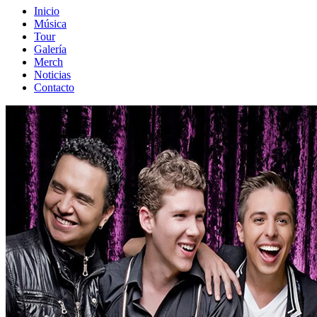
Inicio
Música
Tour
Galería
Merch
Noticias
Contacto