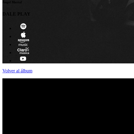
Ángel Mortal
DALE PLAY
Volver al álbum