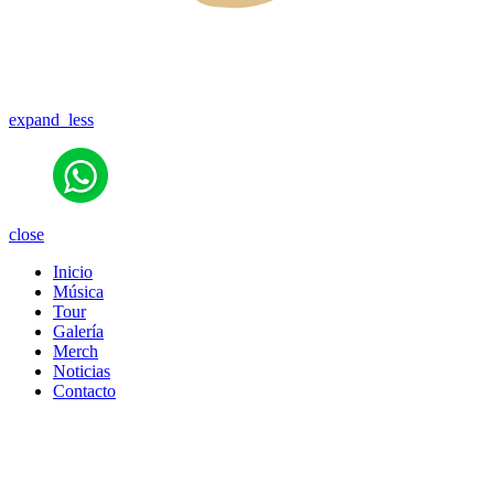
expand_less
close
Inicio
Música
Tour
Galería
Merch
Noticias
Contacto