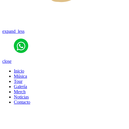
expand_less
close
Inicio
Música
Tour
Galería
Merch
Noticias
Contacto