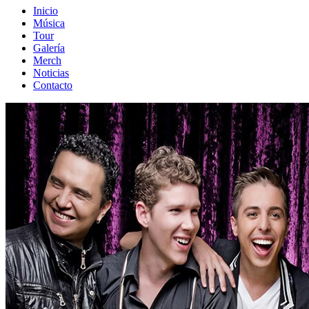
Inicio
Música
Tour
Galería
Merch
Noticias
Contacto