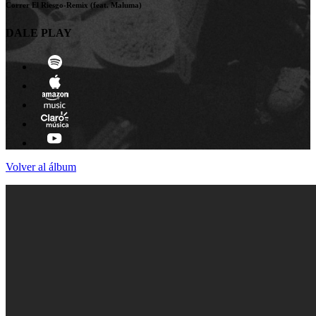
Correr El Riesgo-Remix (feat. Maluma)
DALE PLAY
Volver al álbum