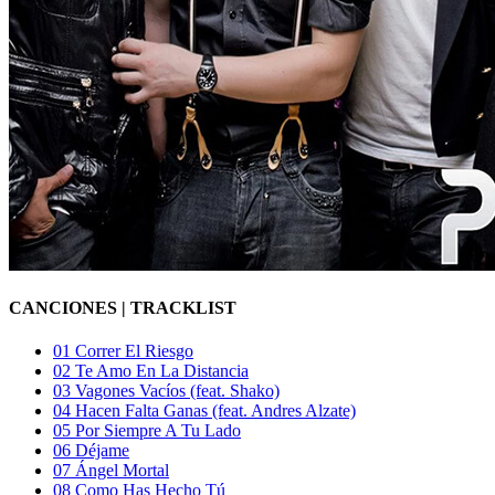
CANCIONES
| TRACKLIST
01
Correr El Riesgo
02
Te Amo En La Distancia
03
Vagones Vacíos (feat. Shako)
04
Hacen Falta Ganas (feat. Andres Alzate)
05
Por Siempre A Tu Lado
06
Déjame
07
Ángel Mortal
08
Como Has Hecho Tú